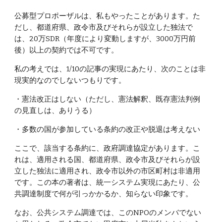
公募型プロポーザルは、私もやったことがあります。た
だし、都道府県、政令市及びそれらが設立した独法で
は、20万SDR（年度により変動しますが、3000万円前
後）以上の契約では不可です。
私の考えでは、1/10の記事の実現にあたり、次のことは非
現実的なのでしないつもりです。
・憲法改正はしない（ただし、憲法解釈、既存憲法判例
の見直しは、ありうる）
・多数の国が参加している条約の改正や脱退は考えない
ここで、該当する条約に、政府調達協定があります。こ
れは、適用される国、都道府県、政令市及びそれらが設
立した独法に適用され、政令市以外の市区町村は非適用
です。この本の著者は、統一システム実現にあたり、公
共調達制度で何が引っかかるか、知らない印象です。
なお、公共システム調達では、このNPOのメンバでない