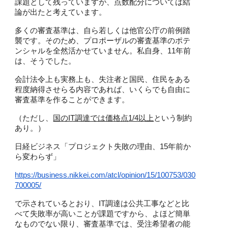
課題として残っていますが、点数配分については結
論が出たと考えています。
多くの審査基準は、自ら若しくは他官公庁の前例踏
襲です。そのため、プロポーザルの審査基準のポテ
ンシャルを全然活かせていません。私自身、11年前
は、そうでした。
会計法令上も実務上も、失注者と国民、住民をある
程度納得させらる内容であれば、いくらでも自由に
審査基準を作ることができます。
（ただし、
国のIT調達では価格点1/4以上
という制約
あり。）
日経ビジネス「プロジェクト失敗の理由、15年前か
ら変わらず」
https://business.nikkei.com/atcl/opinion/15/100753/030
700005/
で示されているとおり、IT調達は公共工事などと比
べて失敗率が高いことが課題ですから、よほど簡単
なものでない限り、審査基準では、受注希望者の能