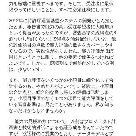
力を極端に重視すべきです。そして、受注者に最低
限やってほしいことは、すべて必須仕様にします。
2012年に特許庁運営基盤システムの開発がとん挫し
たとき、報告書で能力の高い受注希望者に大幅加点
という提言があったのですが、審査基準の総得点の8
割ないし9割くらいまで得点を傾斜配分しないと、他
の評価項目の点数で能力評価の低さをカバーしやす
くなるので、実効性がありません。能力評価がほぼ
同じというときに限り、他の要素で優劣をつければ
よいです。しかし、8割9割まで傾斜配分している例
は、少ないです。
また、能力評価をいくつかの小項目に細分化して合
計するのも、やめた方がよいです。経験上、小項目
の合計点と、総合的な良し悪しの評価は乖離しま
す。小項目評価でなく１つの項目で能力評価をして
いる審査基準は、見たことがありません。私が知ら
ないだけかもしれませんが。
能力の見極め方 について、以前はプロジェクト計
画書と技術的対話による心証形成を考えていたので
すが、渡辺様のご提案のとおり、データモデルとプ