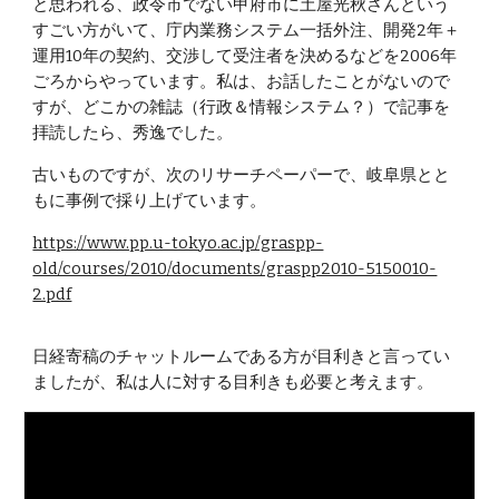
と思われる、政令市でない甲府市に土屋光秋さんという
すごい方がいて、庁内業務システム一括外注、開発2年＋
運用10年の契約、交渉して受注者を決めるなどを2006年
ごろからやっています。私は、お話したことがないので
すが、どこかの雑誌（行政＆情報システム？）で記事を
拝読したら、秀逸でした。
古いものですが、次のリサーチペーパーで、岐阜県とと
もに事例で採り上げています。
https://www.pp.u-tokyo.ac.jp/graspp-
old/courses/2010/documents/graspp2010-5150010-
2.pdf
日経寄稿のチャットルームである方が目利きと言ってい
ましたが、私は人に対する目利きも必要と考えます。